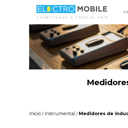
C
Medidores
Inicio
Instrumental
Medidores de induct
/
/