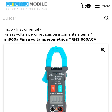
MENÚ
0
Inicio
/
Instrumental
/
Pinzas voltamperométricas para corriente alterna
/
rm900a Pinza voltamperométrica TRMS 600ACA